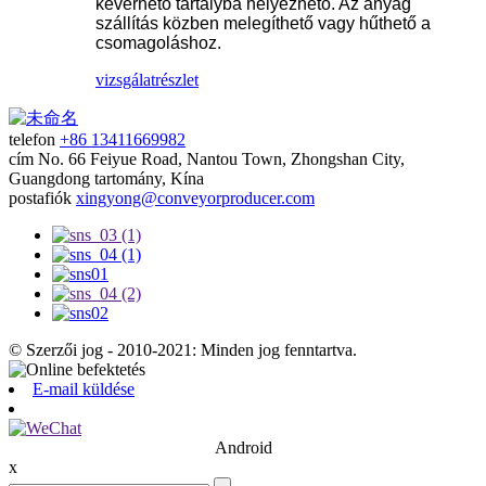
keverhető tartályba helyezhető. Az anyag
szállítás közben melegíthető vagy hűthető a
csomagoláshoz.
vizsgálat
részlet
telefon
+86 13411669982
cím
No. 66 Feiyue Road, Nantou Town, Zhongshan City,
Guangdong tartomány, Kína
postafiók
xingyong@conveyorproducer.com
© Szerzői jog - 2010-2021: Minden jog fenntartva.
E-mail küldése
Android
x