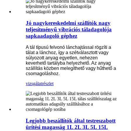
Jó nagykereskedelmi szállítók nagy
teljesítményű vibrációs táladagolója
sapkaadagoló géphez
A tál típusú felvonó lánchajtással rögzíti a
tálat a lánchoz, így a szétválasztott vagy
súlyozott anyag egyetlen, nehezen
keverhető tartályba helyezhető. Az anyag
szállítás közben melegíthető vagy hűthető a
csomagoláshoz.
vizsgálat
részlet
Legjobb beszállítók által testreszabott
ürítési magasság 1L 2L 3L 5L 15L