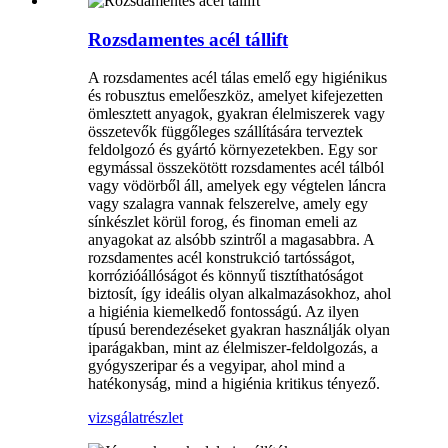
Rozsdamentes acél tállift
A rozsdamentes acél tálas emelő egy higiénikus
és robusztus emelőeszköz, amelyet kifejezetten
ömlesztett anyagok, gyakran élelmiszerek vagy
összetevők függőleges szállítására terveztek
feldolgozó és gyártó környezetekben. Egy sor
egymással összekötött rozsdamentes acél tálból
vagy vödörből áll, amelyek egy végtelen láncra
vagy szalagra vannak felszerelve, amely egy
sínkészlet körül forog, és finoman emeli az
anyagokat az alsóbb szintről a magasabbra. A
rozsdamentes acél konstrukció tartósságot,
korrózióállóságot és könnyű tisztíthatóságot
biztosít, így ideális olyan alkalmazásokhoz, ahol
a higiénia kiemelkedő fontosságú. Az ilyen
típusú berendezéseket gyakran használják olyan
iparágakban, mint az élelmiszer-feldolgozás, a
gyógyszeripar és a vegyipar, ahol mind a
hatékonyság, mind a higiénia kritikus tényező.
vizsgálat
részlet