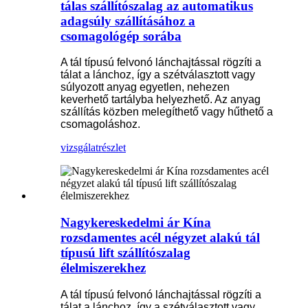
tálas szállítószalag az automatikus
adagsúly szállításához a
csomagológép sorába
A tál típusú felvonó lánchajtással rögzíti a
tálat a lánchoz, így a szétválasztott vagy
súlyozott anyag egyetlen, nehezen
keverhető tartályba helyezhető. Az anyag
szállítás közben melegíthető vagy hűthető a
csomagoláshoz.
vizsgálat
részlet
Nagykereskedelmi ár Kína
rozsdamentes acél négyzet alakú tál
típusú lift szállítószalag
élelmiszerekhez
A tál típusú felvonó lánchajtással rögzíti a
tálat a lánchoz, így a szétválasztott vagy