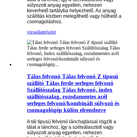
súlyozott anyag egyetlen, nehezen
keverhető tartályba helyezhető. Az anyag
szállítás közben melegíthető vagy hűthető a
csomagoláshoz.
vizsgálat
részlet
Tálas felvonó Tálas felvonó Z típusú
szállító Tálas ferde serleges felvonó
Szállítószalag Tálas felvonó, index
szállítószalag, rozsdamentes acél
serleges felvonó/kombinált súlyozó és
csomagológép külön elrendezve
A tál típusú felvonó lánchajtással rögzíti a
tálat a lánchoz, így a szétválasztott vagy
súlyozott anyag egyetlen, nehezen