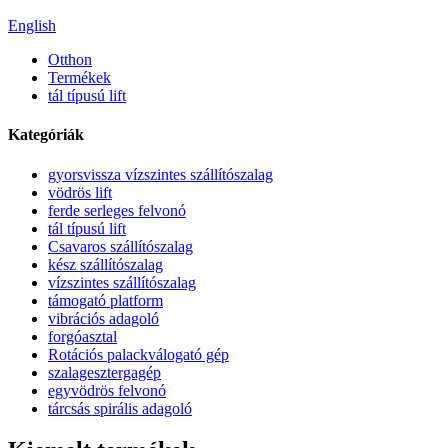
English
Otthon
Termékek
tál típusú lift
Kategóriák
gyorsvissza vízszintes szállítószalag
vödrös lift
ferde serleges felvonó
tál típusú lift
Csavaros szállítószalag
kész szállítószalag
vízszintes szállítószalag
támogató platform
vibrációs adagoló
forgóasztal
Rotációs palackválogató gép
szalagesztergagép
egyvödrös felvonó
tárcsás spirális adagoló