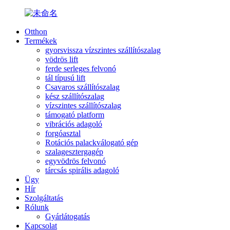
Otthon
Termékek
gyorsvissza vízszintes szállítószalag
vödrös lift
ferde serleges felvonó
tál típusú lift
Csavaros szállítószalag
kész szállítószalag
vízszintes szállítószalag
támogató platform
vibrációs adagoló
forgóasztal
Rotációs palackválogató gép
szalagesztergagép
egyvödrös felvonó
tárcsás spirális adagoló
Ügy
Hír
Szolgáltatás
Rólunk
Gyárlátogatás
Kapcsolat