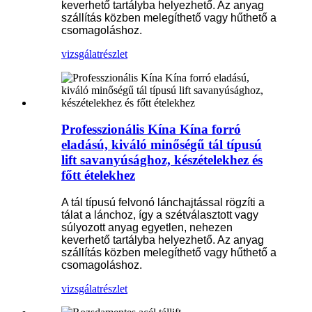
keverhető tartályba helyezhető. Az anyag
szállítás közben melegíthető vagy hűthető a
csomagoláshoz.
vizsgálat
részlet
Professzionális Kína Kína forró
eladású, kiváló minőségű tál típusú
lift savanyúsághoz, készételekhez és
főtt ételekhez
A tál típusú felvonó lánchajtással rögzíti a
tálat a lánchoz, így a szétválasztott vagy
súlyozott anyag egyetlen, nehezen
keverhető tartályba helyezhető. Az anyag
szállítás közben melegíthető vagy hűthető a
csomagoláshoz.
vizsgálat
részlet