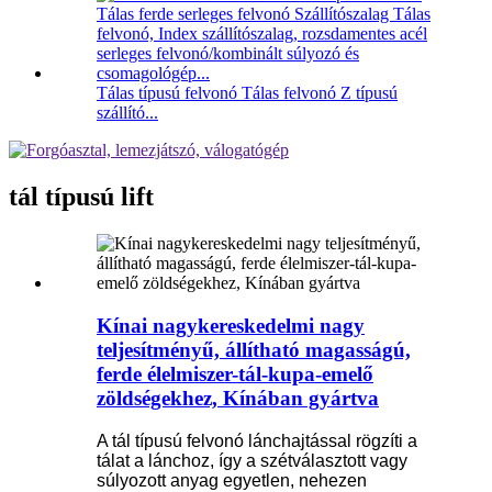
Tálas típusú felvonó Tálas felvonó Z típusú
szállító...
tál típusú lift
Kínai nagykereskedelmi nagy
teljesítményű, állítható magasságú,
ferde élelmiszer-tál-kupa-emelő
zöldségekhez, Kínában gyártva
A tál típusú felvonó lánchajtással rögzíti a
tálat a lánchoz, így a szétválasztott vagy
súlyozott anyag egyetlen, nehezen