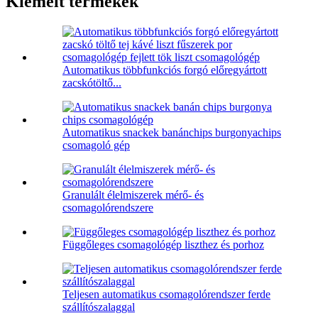
Kiemelt termékek
Automatikus többfunkciós forgó előregyártott
zacskótöltő...
Automatikus snackek banánchips burgonyachips
csomagoló gép
Granulált élelmiszerek mérő- és
csomagolórendszere
Függőleges csomagológép liszthez és porhoz
Teljesen automatikus csomagolórendszer ferde
szállítószalaggal