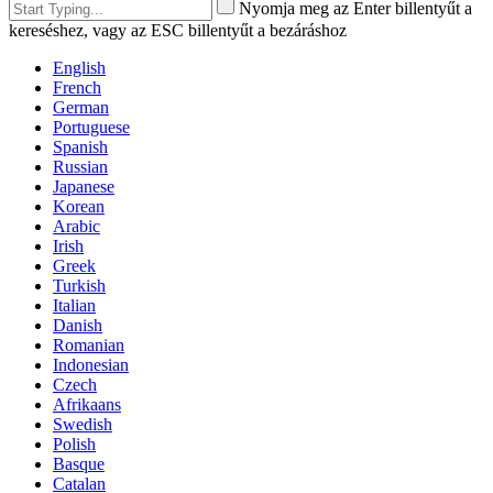
Nyomja meg az Enter billentyűt a
kereséshez, vagy az ESC billentyűt a bezáráshoz
English
French
German
Portuguese
Spanish
Russian
Japanese
Korean
Arabic
Irish
Greek
Turkish
Italian
Danish
Romanian
Indonesian
Czech
Afrikaans
Swedish
Polish
Basque
Catalan