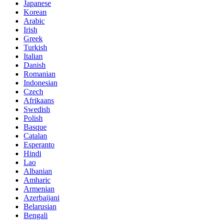
Japanese
Korean
Arabic
Irish
Greek
Turkish
Italian
Danish
Romanian
Indonesian
Czech
Afrikaans
Swedish
Polish
Basque
Catalan
Esperanto
Hindi
Lao
Albanian
Amharic
Armenian
Azerbaijani
Belarusian
Bengali