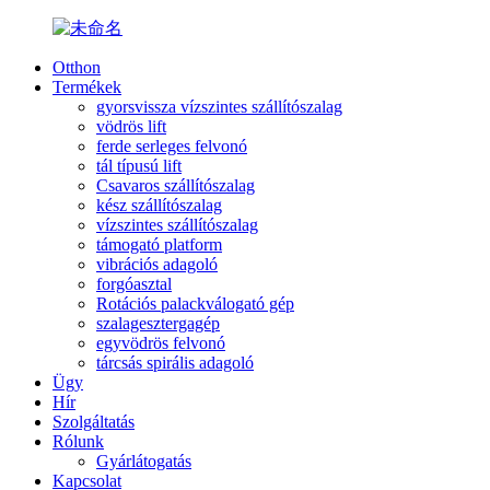
Otthon
Termékek
gyorsvissza vízszintes szállítószalag
vödrös lift
ferde serleges felvonó
tál típusú lift
Csavaros szállítószalag
kész szállítószalag
vízszintes szállítószalag
támogató platform
vibrációs adagoló
forgóasztal
Rotációs palackválogató gép
szalagesztergagép
egyvödrös felvonó
tárcsás spirális adagoló
Ügy
Hír
Szolgáltatás
Rólunk
Gyárlátogatás
Kapcsolat