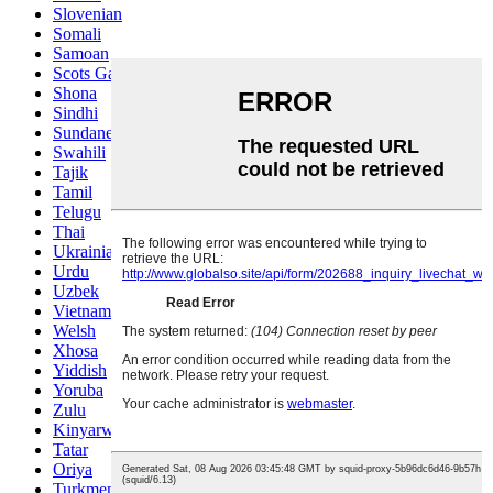
Slovenian
Somali
Samoan
Scots Gaelic
Shona
Sindhi
Sundanese
Swahili
Tajik
Tamil
Telugu
Thai
Ukrainian
Urdu
Uzbek
Vietnamese
Welsh
Xhosa
Yiddish
Yoruba
Zulu
Kinyarwanda
Tatar
Oriya
Turkmen