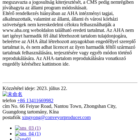
megszavazta a jogosultság kiterjesztését, a CMS pedig nemrégiben
jóváhagyta az állami program módosításait.
Eltérő rendelkezés hiányában az AHA intézményi tagjai,
alkalmazottaik, valamint az állami, állami és városi kórházi
szövetségek nem kereskedelmi célokra felhasználhatják a
www.aha.org weboldalon található eredeti tartalmat. Az AHA nem
tart igényt harmadik fél által létrehozott tartalom tulajdonjogára,
beleértve az AHA által létrehozott anyagokban engedéllyel szereplő
tartalmat is, és nem adhat licencet az ilyen harmadik féltől származó
tartalmak felhasználására, terjesztésére vagy egyéb módon történő
reprodukálására. Az AHA-tartalom reprodukálására vonatkozó
engedély kéréséhez kattintson ide.
Közzététel ideje: 2023. július 22.
telefon
+86 13411669982
cím
No. 66 Feiyue Road, Nantou Town, Zhongshan City,
Guangdong tartomány, Kína
postafiók
xingyong@conveyorproducer.com